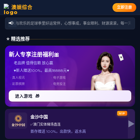
澳娱综合
立即注册
📢
个充满热血与欢乐的足球季里好运常伴，心想事成，事业顺利、财源滚滚，每一天都
⭐ 精选推荐
新人专享注册福利🎀
老品牌 值得信赖 放心赢
♥️新人赠送100%，最高18888元♥️
·
真人视讯
·
电子游戏
·
体育投注
·
彩票棋牌
·
电竞投注
·
捕鱼娱乐
进入游戏
🎁
VIP
金沙中国
▶
✅澳门实体赌场直连
首存赠送 100%，出款快，返水高